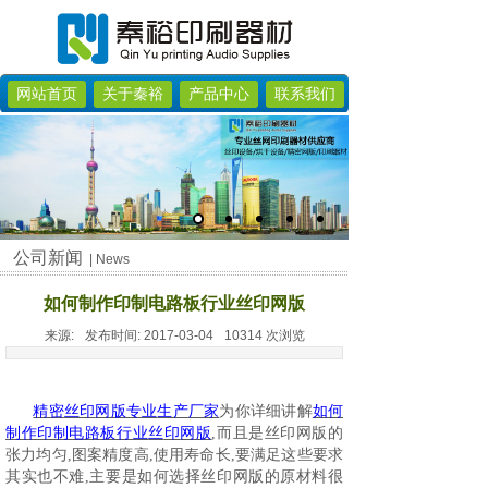
网站首页
关于秦裕
产品中心
联系我们
公司新闻
| News
如何制作印制电路板行业丝印网版
来源:
发布时间:
2017-03-04
10314
次浏览
精密
丝印
网版专业
生产
厂家
为你详细讲解
如何
制作印制电路板行业
丝
印
网版
,而且是丝印网版的
张力均匀,图案精度高,使用寿命长,要满足这些要求
其实也不难,主要是如何选择丝印网版的原材料很