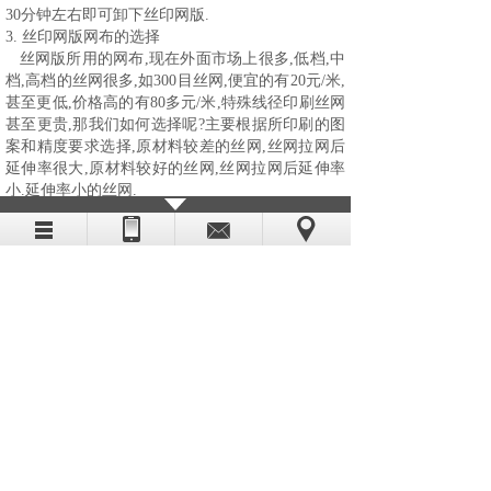
30分钟左右即可卸下丝印网版.
3.
丝印网版网布的选择
丝网版所用的网布
,现在外面市场上很多,低档,中
档,高档的丝网很多,如300目丝网,便宜的有20元/米,
甚至更低,价格高的有80多元/米,特殊线径印刷丝网
甚至更贵,那我们如何选择呢?主要根据所印刷的图
案和精度要求选择,原材料较差的丝网,丝网拉网后
延伸率很大,原材料较好的丝网,丝网拉网后延伸率
小.延伸率小的丝网.
声明:
本文为上海秦裕印刷器材有限公司原创,禁止
复制转载,否则追究法律责任