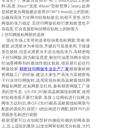
专业生产厂家建议使用30*40*2.5mmX型以上的材
料(高度:30mm*宽度:40mm*型材壁厚2.5mm),如果
是精密复合网版建议使用30*40*3.0mm以上的型材,
以确保高张力丝网与铝框粘接后,铝框不变形,丝印
网版的张力稳定.且丝印网版铝框打磨粗糙度也不
容疏忽,它会直接影响丝网在铝框上的附着力.
2.丝印网版粘网胶的选择
现在市场上常用的是单组份黄色粘网胶
,简称:单
黄胶,此类胶水为单组份,开罐后可直接使用,干燥速
度也较快,但是此类胶水不适合做高张力,高精密电
子丝印网版,因为耐温度度,耐丝印油墨洗网水或丝
印油墨稀释剂的腐蚀性能比较差,很容易引起丝印
网版脱胶.
精密
丝印
网版专业
生产
厂家
根据秦裕精
密网版工厂的经验
,建议大家生产高张力高精密电
子行业丝印网版时,选用双组份耐高温耐腐蚀丝网
网版粘网胶
,此粘网胶呈红色,秦裕精密网版工厂使
用的型号是: QY-ZB 205耐高温耐腐蚀粘网胶,使用
时铝框表面不要打底胶,直接上拉网机进行拉网,拉
网张力达到后,将QY-ZB205耐高温耐腐蚀粘网胶与
配套的固化剂,按照5:1的比例进行调配,搅拌均匀后
用圆形毛刷进行刷胶.
根据需要可以在铝框型材内侧或外侧的丝网表面
上
,压上适应的重块,以使丝网和铝框充分粘接,大约